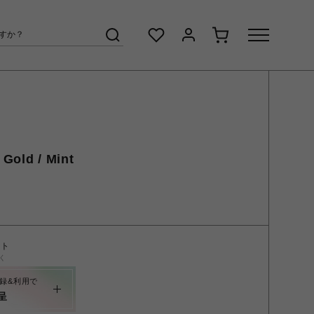
 Gold / Mint
ント
く
録&利用で
呈