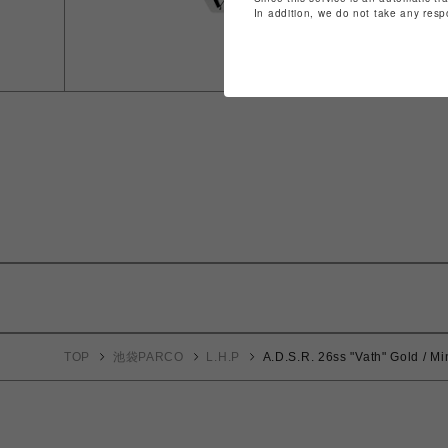
In addition, we do not take any resp
TOP
池袋PARCO
L.H.P
A.D.S.R. 26ss "Vath" Gold / Mi