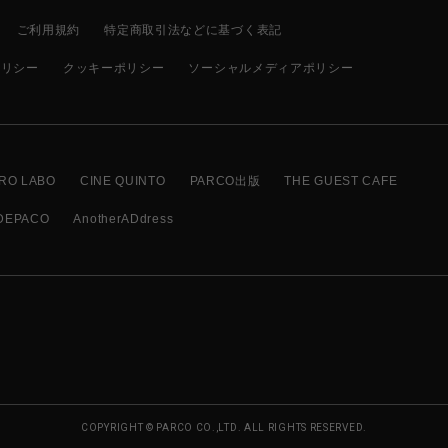
ご利用規約
特定商取引法などに基づく表記
ポリシー
クッキーポリシー
ソーシャルメディアポリシー
RO LABO
CINE QUINTO
PARCO出版
THE GUEST CAFE
DEPACO
AnotherADdress
COPYRIGHT © PARCO CO.,LTD. ALL RIGHTS RESERVED.