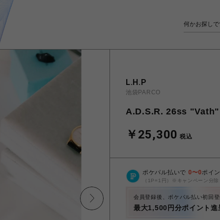
L.H.P
池袋PARCO
A.D.S.R. 26ss "Vath"
￥25,300
税込
ポケパル払いで
0
〜
0
ポイ
（1P=1円）※キャンペーン分除
会員登録後、ポケパル払い初回登
最大1,500円分ポイント進