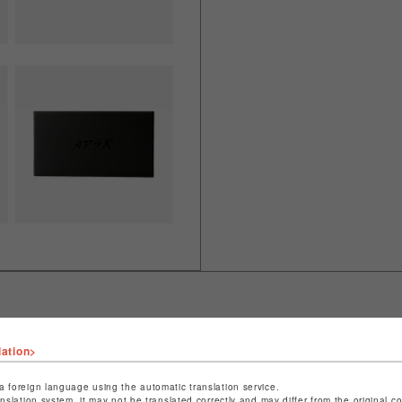
lation>
ショップ名
L.H.P
店舗名
池袋PARCO
a foreign language using the automatic translation service.
anslation system, it may not be translated correctly and may differ from the original c