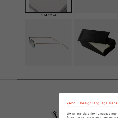
Gold / Mint
<About foreign language trans
We will translate the homepage into 
Since this service is an automatic tr