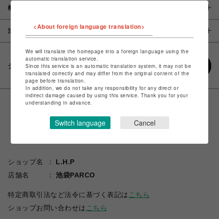
概要
<About foreign language translation>
注意事項
We will translate the homepage into a foreign language using the
automatic translation service.
シェアする
Since this service is an automatic translation system, it may not be
translated correctly and may differ from the original content of the
page before translation.
In addition, we do not take any responsibility for any direct or
indirect damage caused by using this service. Thank you for your
understanding in advance.
Switch language
Cancel
ショップ名
L.H.P
店舗名
池袋PARCO
特定商取引法など法令に基づく表記は
こちら
ショップお問い合わせは
こちら