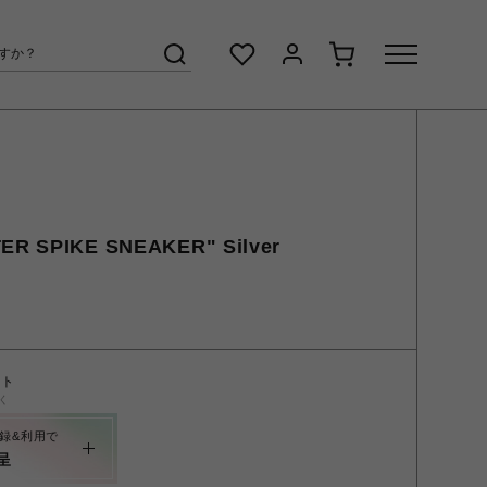
TER SPIKE SNEAKER" Silver
ント
く
録&利用で
呈