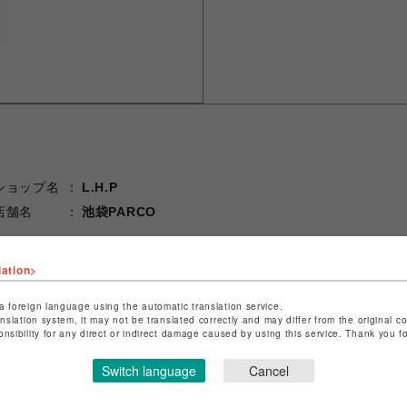
ショップ名
L.H.P
店舗名
池袋PARCO
特定商取引法など法令に基づく表記は
こちら
lation>
ショップお問い合わせは
こちら
a foreign language using the automatic translation service.
anslation system, it may not be translated correctly and may differ from the original c
onsibility for any direct or indirect damage caused by using this service. Thank you 
Switch language
Cancel