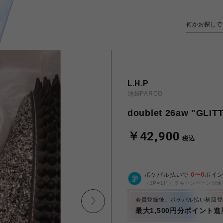
L.H.P
池袋PARCO
doublet 26aw "GLIT
￥42,900
税込
ポケパル払いで
0
〜
0
ポイ
（1P=1円）※キャンペーン分除
会員登録後、ポケパル払い初回登
最大1,500円分ポイント進