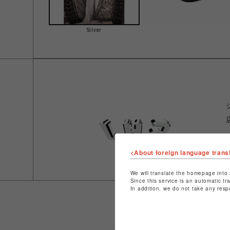
Silver
<About foreign language trans
We will translate the homepage into 
Since this service is an automatic tr
In addition, we do not take any resp