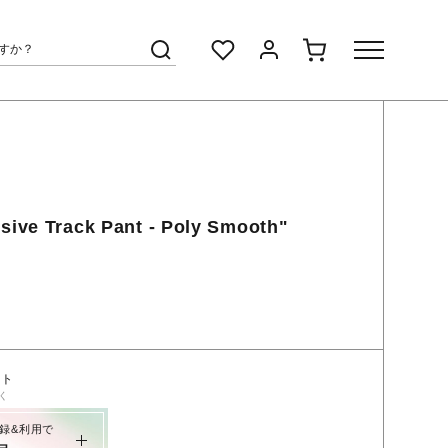
sive Track Pant - Poly Smooth"
ント
く
録&利用で