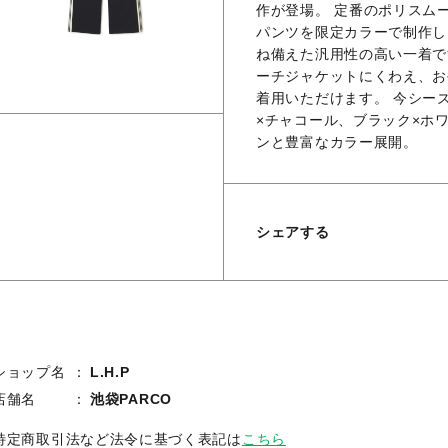
作が登場。 定番のポリスム
パンツを限定カラーで制作し
ね備えた汎用性の高い一着で
ーチジャケットにくわえ、お
着用いただけます。 今シー
×チャコール、ブラック×ホ
ンと豊富なカラー展開。
シェアする
ショップ名
L.H.P
店舗名
池袋PARCO
特定商取引法など法令に基づく表記は
こちら