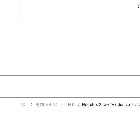
TOP
池袋PARCO
L.H.P
Needles 26aw "Exclusive Trac