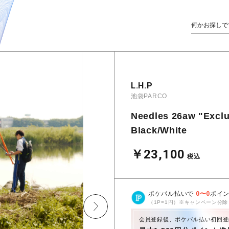
L.H.P
池袋PARCO
Needles 26aw "Exclu
Black/White
￥23,100
税込
ポケパル払いで
0
〜
0
ポイ
（1P=1円）※キャンペーン分除
会員登録後、ポケパル払い初回登