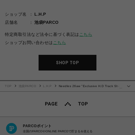
ショップ名
L.H.P
店舗名
池袋PARCO
特定商取引法など法令に基づく表記は
こちら
ショップお問い合わせは
こちら
SHOP TOP
TOP
池袋PARCO
L.H.P
Needles 26aw "Exclusive H.D Track Short
…
- Poly Smooth" Black/White
PARCOポイント
全国のPARCOやONLINE PARCOで貯まる＆使える