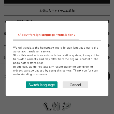
お気に入りアイテムに追加
アイテム説明 / 素材
概要
<About foreign language translation>
サイズ
We will translate the homepage into a foreign language using the
automatic translation service.
Since this service is an automatic translation system, it may not be
注意事項
translated correctly and may differ from the original content of the
page before translation.
In addition, we do not take any responsibility for any direct or
indirect damage caused by using this service. Thank you for your
understanding in advance.
シェアする
Switch language
Cancel