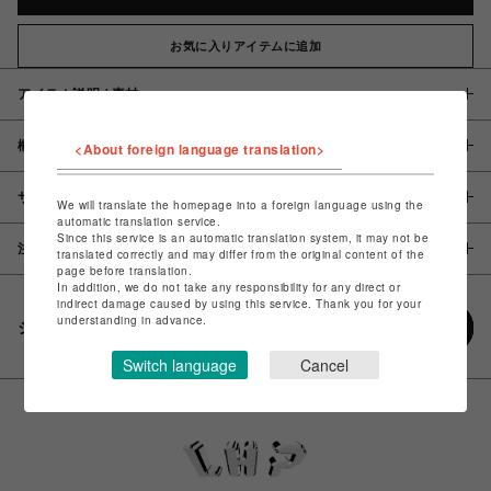
お気に入りアイテムに追加
アイテム説明 / 素材
概要
<About foreign language translation>
サイズ
We will translate the homepage into a foreign language using the
automatic translation service.
Since this service is an automatic translation system, it may not be
注意事項
translated correctly and may differ from the original content of the
page before translation.
In addition, we do not take any responsibility for any direct or
indirect damage caused by using this service. Thank you for your
understanding in advance.
シェアする
Switch language
Cancel