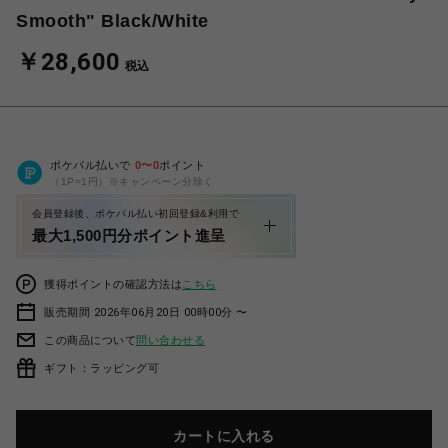
Smooth" Black/White
￥28,600
税込
ポケパル払いで
0
〜
0
ポイント
（1P=1円）※キャンペーン分除く
会員登録後、ポケパル払い初回登録&利用で
最大1,500円分ポイント進呈
獲得ポイントの確認方法は
こちら
販売期間 2026年06月20日 00時00分 〜
この商品について
問い合わせる
ギフト：ラッピング可
カートに入れる