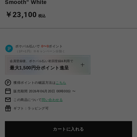
Smooth" White
￥23,100
税込
ポケパル払いで
0
〜
0
ポイント
（1P=1円）※キャンペーン分除く
会員登録後、ポケパル払い初回登録&利用で
最大1,500円分ポイント進呈
獲得ポイントの確認方法は
こちら
販売期間 2026年06月20日 00時00分 〜
この商品について
問い合わせる
ギフト：ラッピング可
カートに入れる