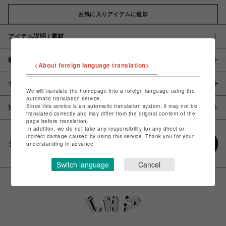
お気に入りアイテムに追加
アイテム説明 / 素材
概要
<About foreign language translation>
サイズ
We will translate the homepage into a foreign language using the
automatic translation service.
Since this service is an automatic translation system, it may not be
注意事項
translated correctly and may differ from the original content of the
page before translation.
In addition, we do not take any responsibility for any direct or
indirect damage caused by using this service. Thank you for your
シェアする
understanding in advance.
Switch language
Cancel