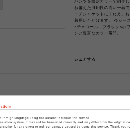
パンツを限定カラーで制作し
ね備えた汎用性の高い一着で
ーチジャケットにくわえ、お
着用いただけます。 今シー
×チャコール、ブラック×ホ
ンと豊富なカラー展開。
シェアする
ショップ名
L.H.P
lation>
店舗名
池袋PARCO
a foreign language using the automatic translation service.
特定商取引法など法令に基づく表記は
こちら
anslation system, it may not be translated correctly and may differ from the original c
onsibility for any direct or indirect damage caused by using this service. Thank you 
ショップお問い合わせは
こちら