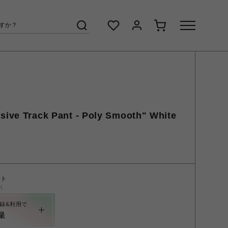
sive Track Pant - Poly Smooth" White
ント
く
録&利用で
呈