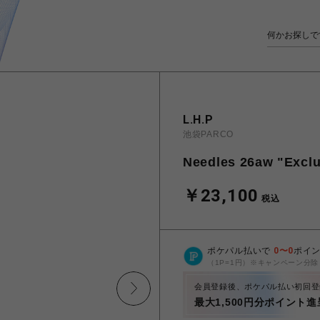
L.H.P
池袋PARCO
Needles 26aw "Exclu
￥23,100
税込
ポケパル払いで
0
〜
0
ポイ
（1P=1円）※キャンペーン分除
会員登録後、ポケパル払い初回登
最大1,500円分ポイント進