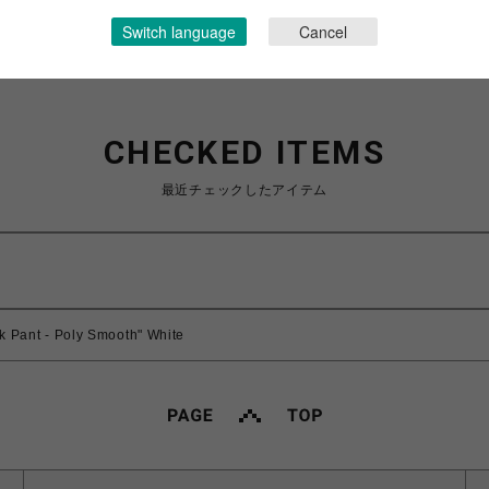
Switch language
Cancel
CHECKED ITEMS
最近チェックしたアイテム
k Pant - Poly Smooth" White