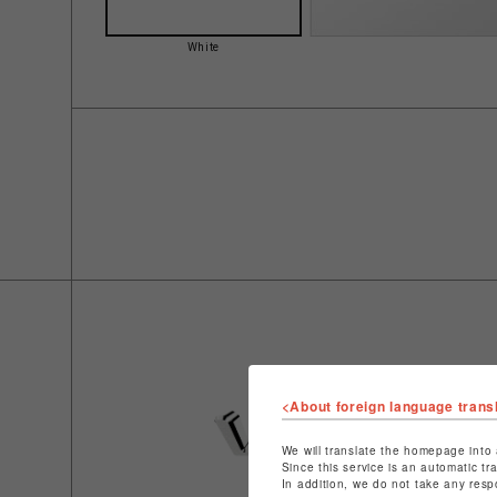
White
<About foreign language trans
We will translate the homepage into 
Since this service is an automatic tr
In addition, we do not take any resp