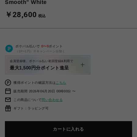
Smooth" White
￥28,600
税込
ポケパル払いで
0
〜
0
ポイント
（1P=1円）※キャンペーン分除く
会員登録後、ポケパル払い初回登録&利用で
最大1,500円分ポイント進呈
獲得ポイントの確認方法は
こちら
販売期間 2026年06月20日 00時00分 〜
この商品について
問い合わせる
ギフト：ラッピング可
カートに入れる