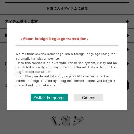
お気に入りアイテムに追加
アイテム説明 / 素材
概要
<About foreign language translation>
サイズ
We will translate the homepage into a foreign language using the
automatic translation service.
Since this service is an automatic translation system, it may not be
注意事項
translated correctly and may differ from the original content of the
page before translation.
In addition, we do not take any responsibility for any direct or
indirect damage caused by using this service. Thank you for your
シェアする
understanding in advance.
Switch language
Cancel