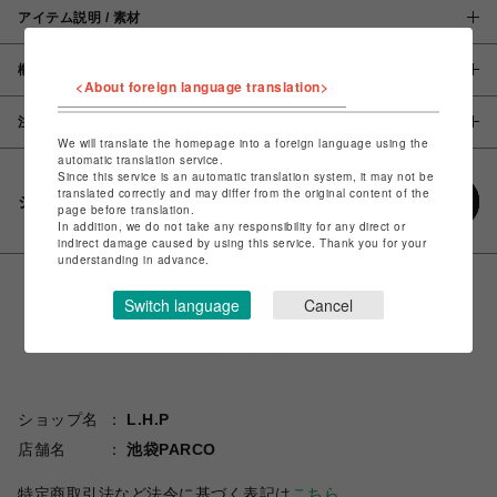
アイテム説明 / 素材
概要
<About foreign language translation>
注意事項
We will translate the homepage into a foreign language using the
automatic translation service.
Since this service is an automatic translation system, it may not be
translated correctly and may differ from the original content of the
シェアする
page before translation.
In addition, we do not take any responsibility for any direct or
indirect damage caused by using this service. Thank you for your
understanding in advance.
Switch language
Cancel
ショップ名
L.H.P
店舗名
池袋PARCO
特定商取引法など法令に基づく表記は
こちら