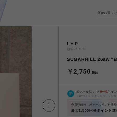
L.H.P
池袋PARCO
SUGARHILL 26aw "B
￥2,750
税込
ポケパル払いで
0
〜
0
ポイ
（1P=1円）※キャンペーン分除
会員登録後、ポケパル払い初回登
最大1,500円分ポイント進