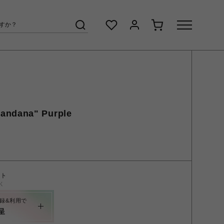
andana" Purple
ント
く
録&利用で
呈