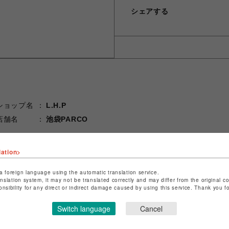
シェアする
ショップ名
L.H.P
店舗名
池袋PARCO
特定商取引法など法令に基づく表記は
こちら
lation>
ショップお問い合わせは
こちら
a foreign language using the automatic translation service.
anslation system, it may not be translated correctly and may differ from the original c
onsibility for any direct or indirect damage caused by using this service. Thank you 
Switch language
Cancel