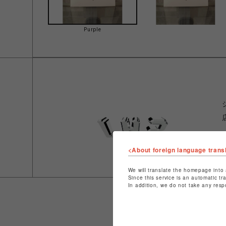
Purple
<About foreign language trans
We will translate the homepage into 
Since this service is an automatic tr
In addition, we do not take any resp