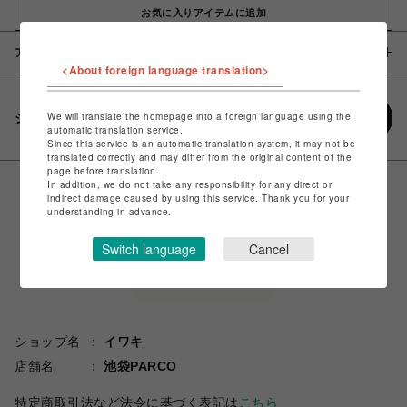
お気に入りアイテムに追加
アイテム説明 / 素材
<About foreign language translation>
We will translate the homepage into a foreign language using the
シェアする
automatic translation service.
Since this service is an automatic translation system, it may not be
translated correctly and may differ from the original content of the
page before translation.
In addition, we do not take any responsibility for any direct or
indirect damage caused by using this service. Thank you for your
understanding in advance.
Switch language
Cancel
ショップ名
イワキ
店舗名
池袋PARCO
特定商取引法など法令に基づく表記は
こちら