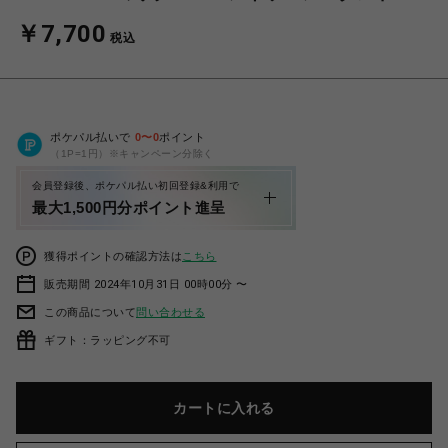
￥7,700
税込
ポケパル払いで
0
〜
0
ポイント
（1P=1円）※キャンペーン分除く
会員登録後、ポケパル払い初回登録&利用で
最大1,500円分ポイント進呈
獲得ポイントの確認方法は
こちら
販売期間 2024年10月31日 00時00分 〜
この商品について
問い合わせる
ギフト：ラッピング不可
カートに入れる