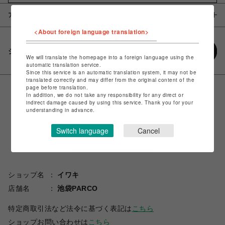
アイテム説明 / 素材
<About foreign language translation>
シェアする
We will translate the homepage into a foreign language using the
automatic translation service.
Since this service is an automatic translation system, it may not be
translated correctly and may differ from the original content of the
page before translation.
In addition, we do not take any responsibility for any direct or
indirect damage caused by using this service. Thank you for your
understanding in advance.
Switch language
Cancel
ショップ名
イワキ
店舗名
池袋PARCO
特定商取引法など法令に基づく表記は
こちら
ショップお問い合わせは
こちら