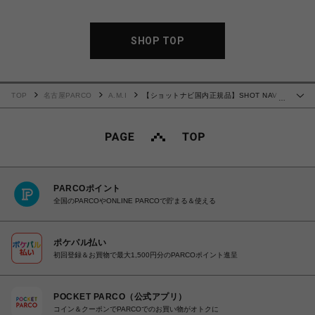
SHOP TOP
TOP
名古屋PARCO
A.M.I
【ショットナビ国内正規品】SHOT NAVI
…
AIR Black(ショットナビ エアー ブラック）ゴルフ 時計
PARCOポイント
全国のPARCOやONLINE PARCOで貯まる＆使える
ポケパル払い
初回登録＆お買物で最大1,500円分のPARCOポイント進呈
POCKET PARCO（公式アプリ）
コイン＆クーポンでPARCOでのお買い物がオトクに