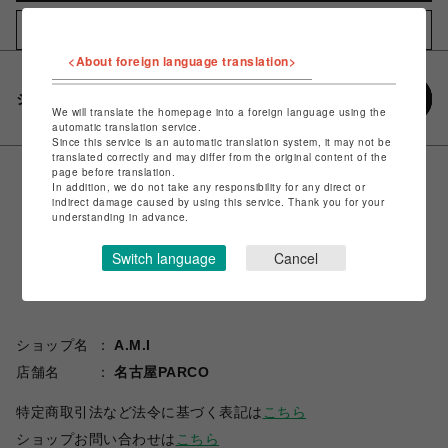
店頭受け取り
お気に入りアイテムに追加
<About foreign language translation>
シェアする
We will translate the homepage into a foreign language using the
automatic translation service.
Since this service is an automatic translation system, it may not be
translated correctly and may differ from the original content of the
page before translation.
In addition, we do not take any responsibility for any direct or
indirect damage caused by using this service. Thank you for your
understanding in advance.
Switch language
Cancel
ショップ名
A.M.I
店舗名
名古屋PARCO
特定商取引法など法令に基づく表記は
こちら
ショップお問い合わせは
こちら