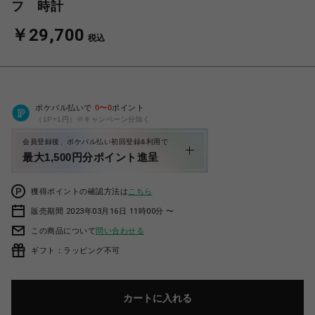
フ 時計
￥29,700
税込
ポケパル払いで
0
〜
0
ポイント
（1P=1円）※キャンペーン分除く
会員登録後、ポケパル払い初回登録&利用で
最大1,500円分ポイント進呈
獲得ポイントの確認方法は
こちら
販売期間 2023年03月16日 11時00分 〜
この商品について
問い合わせる
ギフト：ラッピング不可
カートに入れる