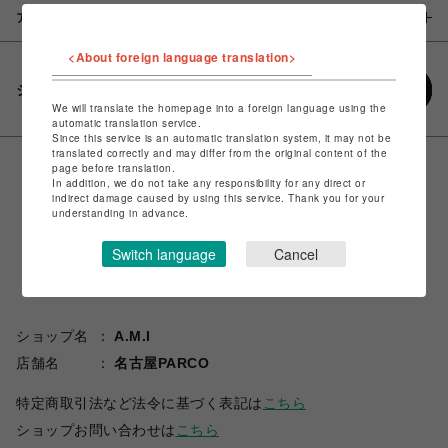
アイテム説明 / 素材
<About foreign language translation>
シェアする
We will translate the homepage into a foreign language using the
automatic translation service.
Since this service is an automatic translation system, it may not be
translated correctly and may differ from the original content of the
page before translation.
In addition, we do not take any responsibility for any direct or
indirect damage caused by using this service. Thank you for your
understanding in advance.
Switch language
Cancel
ショップ名
A.M.I
店舗名
名古屋PARCO
特定商取引法など法令に基づく表記は
こちら
ショップお問い合わせは
こちら