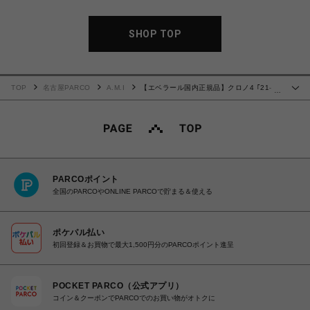
SHOP TOP
TOP
名古屋PARCO
A.M.I
【エベラール国内正規品】クロノ4 ｢21-
…
42｣ 31073.03CN
PARCOポイント
全国のPARCOやONLINE PARCOで貯まる＆使える
ポケパル払い
初回登録＆お買物で最大1,500円分のPARCOポイント進呈
POCKET PARCO（公式アプリ）
コイン＆クーポンでPARCOでのお買い物がオトクに