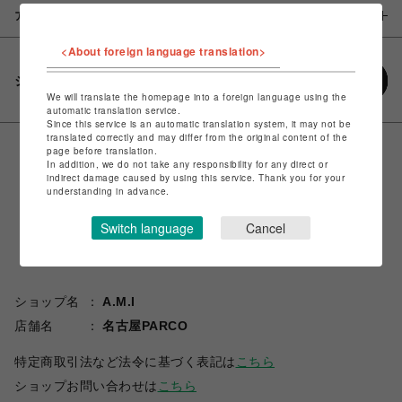
アイテム説明 / 素材
<About foreign language translation>
シェアする
We will translate the homepage into a foreign language using the
automatic translation service.
Since this service is an automatic translation system, it may not be
translated correctly and may differ from the original content of the
page before translation.
In addition, we do not take any responsibility for any direct or
indirect damage caused by using this service. Thank you for your
understanding in advance.
Switch language
Cancel
ショップ名
A.M.I
店舗名
名古屋PARCO
特定商取引法など法令に基づく表記は
こちら
ショップお問い合わせは
こちら