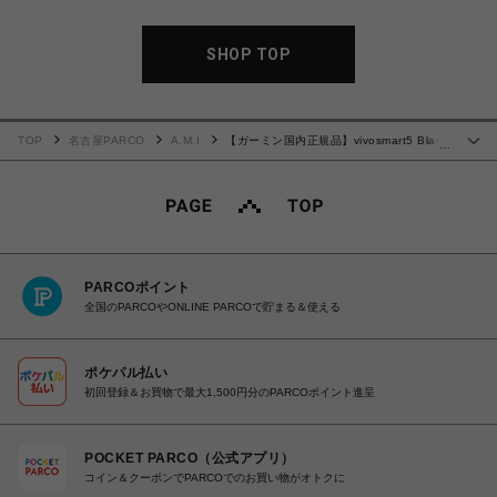
SHOP TOP
TOP
名古屋PARCO
A.M.I
【ガーミン国内正規品】vivosmart5 Black
…
S/M 010-02645-60
PARCOポイント
全国のPARCOやONLINE PARCOで貯まる＆使える
ポケパル払い
初回登録＆お買物で最大1,500円分のPARCOポイント進呈
POCKET PARCO（公式アプリ）
コイン＆クーポンでPARCOでのお買い物がオトクに