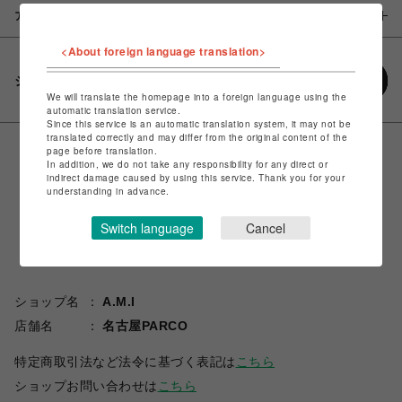
アイテム説明 / 素材
<About foreign language translation>
シェアする
We will translate the homepage into a foreign language using the
automatic translation service.
Since this service is an automatic translation system, it may not be
translated correctly and may differ from the original content of the
page before translation.
In addition, we do not take any responsibility for any direct or
indirect damage caused by using this service. Thank you for your
understanding in advance.
Switch language
Cancel
ショップ名
A.M.I
店舗名
名古屋PARCO
特定商取引法など法令に基づく表記は
こちら
ショップお問い合わせは
こちら