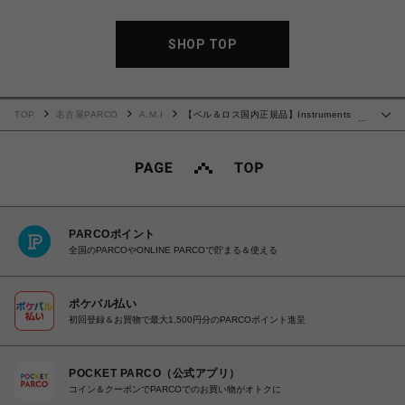
SHOP TOP
TOP
名古屋PARCO
A.M.I
【ベル＆ロス国内正規品】Instruments
…
BR05 X5 BLACK BRX5R-BL-ST/SST
PARCOポイント
全国のPARCOやONLINE PARCOで貯まる＆使える
ポケパル払い
初回登録＆お買物で最大1,500円分のPARCOポイント進呈
POCKET PARCO（公式アプリ）
コイン＆クーポンでPARCOでのお買い物がオトクに