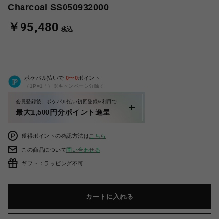
Charcoal SS050932000
￥95,480
税込
ポケパル払いで
0
〜
0
ポイント
（1P=1円）※キャンペーン分除く
会員登録後、ポケパル払い初回登録&利用で
最大1,500円分ポイント進呈
獲得ポイントの確認方法は
こちら
この商品について
問い合わせる
ギフト：ラッピング不可
カートに入れる