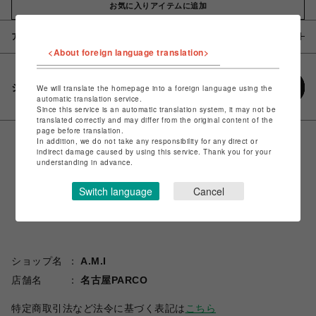
お気に入りアイテムに追加
アイテム説明 / 素材
<About foreign language translation>
シェアする
We will translate the homepage into a foreign language using the
automatic translation service.
Since this service is an automatic translation system, it may not be
translated correctly and may differ from the original content of the
page before translation.
In addition, we do not take any responsibility for any direct or
indirect damage caused by using this service. Thank you for your
understanding in advance.
Switch language
Cancel
ショップ名
A.M.I
店舗名
名古屋PARCO
特定商取引法など法令に基づく表記は
こちら