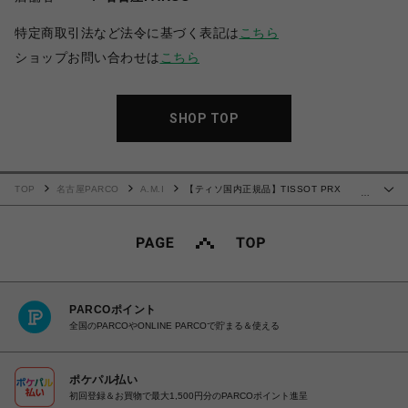
特定商取引法など法令に基づく表記は
こちら
ショップお問い合わせは
こちら
SHOP TOP
TOP
名古屋PARCO
A.M.I
【ティソ国内正規品】TISSOT PRX
…
T137.407.16.051.00
PARCOポイント
全国のPARCOやONLINE PARCOで貯まる＆使える
ポケパル払い
初回登録＆お買物で最大1,500円分のPARCOポイント進呈