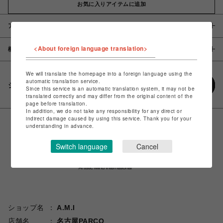
お気に入りアイテムに追加
アイテム説明 / 素材
<About foreign language translation>
概要
We will translate the homepage into a foreign language using the
automatic translation service.
シェアする
Since this service is an automatic translation system, it may not be
translated correctly and may differ from the original content of the
page before translation.
In addition, we do not take any responsibility for any direct or
indirect damage caused by using this service. Thank you for your
understanding in advance.
Switch language
Cancel
ショップ名
A.M.I
店舗名
名古屋PARCO