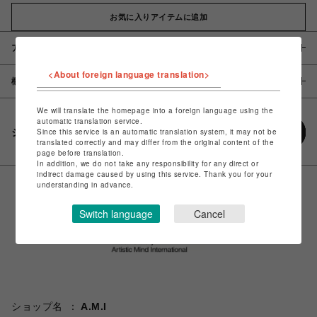
お気に入りアイテムに追加
アイテム説明 / 素材
<About foreign language translation>
概要
We will translate the homepage into a foreign language using the
automatic translation service.
シェアする
Since this service is an automatic translation system, it may not be
translated correctly and may differ from the original content of the
page before translation.
In addition, we do not take any responsibility for any direct or
indirect damage caused by using this service. Thank you for your
understanding in advance.
Switch language
Cancel
ショップ名
A.M.I