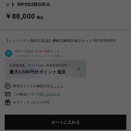
ット RP002BGRA
￥88,000
税込
【レッドパイン国内正規品】機械式腕時計組立キット RP002BGRA
ポケパル払いで
0
〜
0
ポイント
（1P=1円）※キャンペーン分除く
会員登録後、ポケパル払い初回登録&利用で
最大1,500円分ポイント進呈
獲得ポイントの確認方法は
こちら
この商品について
問い合わせる
ギフト：ラッピング不可
カートに入れる