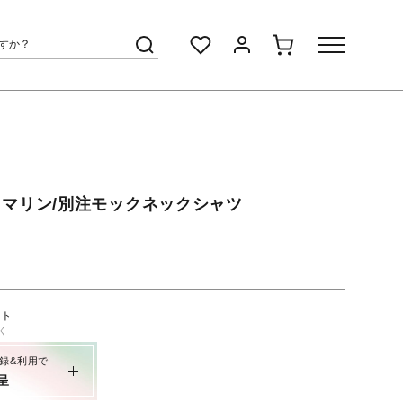
ムータ マリン/別注モックネックシャツ
ント
く
録&利用で
呈