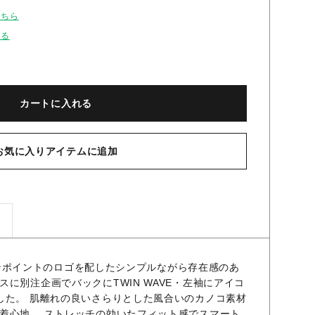
こちら
せる
カートに入れる
お気に入りアイテムに追加
ズ
品 ワンポイントのロゴを配したシンプルながら存在感のあ
に別注企画でバックにTWIN WAVE・左袖にアイコ
した。 肌離れの良いさらりとした風合いのカノコ素材
着心地。 ストレッチの効いたフィット感でスマート