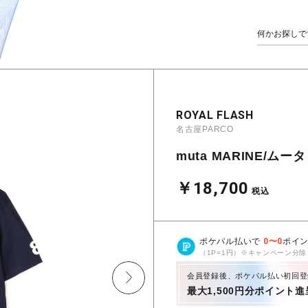
ROYAL FLASH
名古屋PARCO
muta MARINE/
￥18,700
税込
ポケパル払いで
0
〜
0
ポイ
（1P=1円）※キャンペーン分除
会員登録後、ポケパル払い初回登
最大1,500円分ポイント進