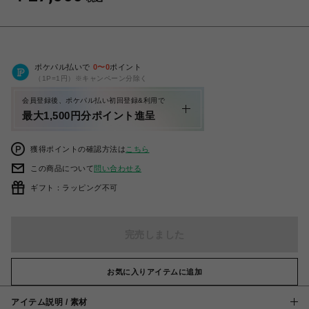
ポケパル払いで
0
〜
0
ポイント
（1P=1円）※キャンペーン分除く
会員登録後、ポケパル払い初回登録&利用で
最大1,500円分ポイント進呈
獲得ポイントの確認方法は
こちら
この商品について
問い合わせる
ギフト：ラッピング不可
完売しました
お気に入りアイテムに追加
アイテム説明 / 素材