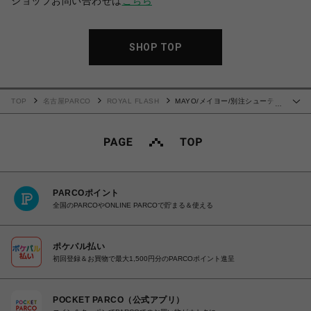
ショップお問い合わせは
こちら
SHOP TOP
TOP
名古屋PARCO
ROYAL FLASH
MAYO/メイヨー/別注シューティ
…
ングシャツ
PARCOポイント
全国のPARCOやONLINE PARCOで貯まる＆使える
ポケパル払い
初回登録＆お買物で最大1,500円分のPARCOポイント進呈
POCKET PARCO（公式アプリ）