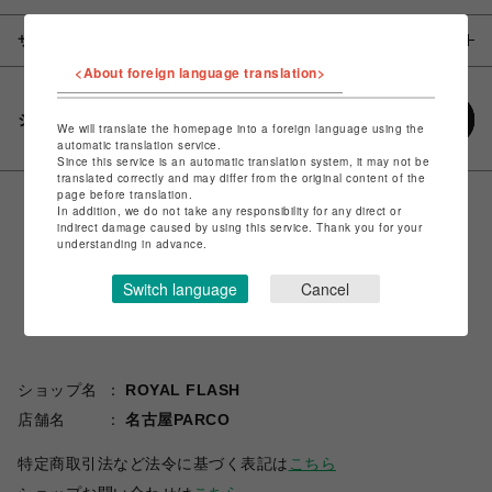
サイズ
<About foreign language translation>
シェアする
We will translate the homepage into a foreign language using the
automatic translation service.
Since this service is an automatic translation system, it may not be
translated correctly and may differ from the original content of the
page before translation.
In addition, we do not take any responsibility for any direct or
indirect damage caused by using this service. Thank you for your
understanding in advance.
Switch language
Cancel
ショップ名
ROYAL FLASH
店舗名
名古屋PARCO
特定商取引法など法令に基づく表記は
こちら