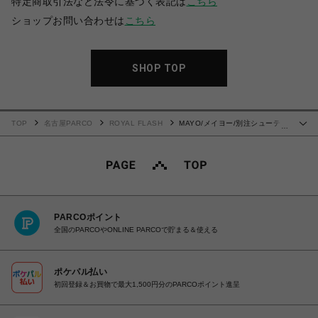
特定商取引法など法令に基づく表記は
こちら
ショップお問い合わせは
こちら
SHOP TOP
TOP
名古屋PARCO
ROYAL FLASH
MAYO/メイヨー/別注シューティ
…
ングショートパンツ
PARCOポイント
全国のPARCOやONLINE PARCOで貯まる＆使える
ポケパル払い
初回登録＆お買物で最大1,500円分のPARCOポイント進呈