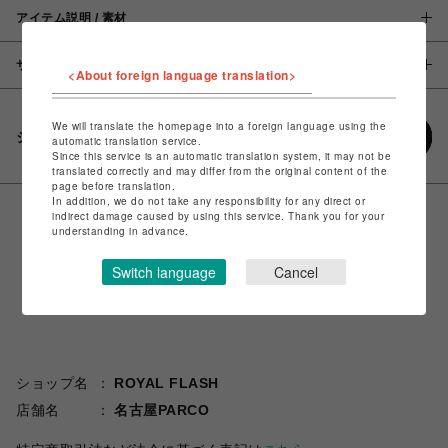
アイテム説明 / 素材
サイズ
<About foreign language translation>
We will translate the homepage into a foreign language using the
シェアする
automatic translation service.
Since this service is an automatic translation system, it may not be
translated correctly and may differ from the original content of the
page before translation.
In addition, we do not take any responsibility for any direct or
indirect damage caused by using this service. Thank you for your
understanding in advance.
Switch language
Cancel
ショップ名
ROYAL FLASH
店舗名
名古屋PARCO