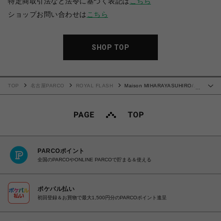
特定商取引法など法令に基づく表記は
こちら
ショップお問い合わせは
こちら
SHOP TOP
TOP
名古屋PARCO
ROYAL FLASH
Maison MIHARAYASUHIRO/メ
…
ゾン ミハラヤスヒロ/Distressed Shirt
PARCOポイント
全国のPARCOやONLINE PARCOで貯まる＆使える
ポケパル払い
初回登録＆お買物で最大1,500円分のPARCOポイント進呈