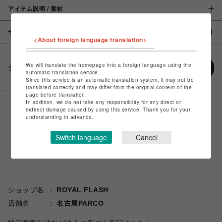
アイテム説明 / 素材
サイズ
<About foreign language translation>
We will translate the homepage into a foreign language using the
シェアする
automatic translation service.
Since this service is an automatic translation system, it may not be
translated correctly and may differ from the original content of the
page before translation.
In addition, we do not take any responsibility for any direct or
indirect damage caused by using this service. Thank you for your
understanding in advance.
Switch language
Cancel
ショップ名
ROYAL FLASH
店舗名
名古屋PARCO