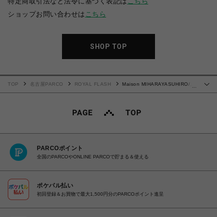
特定商取引法など法令に基づく表記は
こちら
ショップお問い合わせは
こちら
SHOP TOP
TOP
名古屋PARCO
ROYAL FLASH
Maison MIHARAYASUHIRO/メ
…
ゾン ミハラヤスヒロ/Distressed Shirt
PARCOポイント
全国のPARCOやONLINE PARCOで貯まる＆使える
ポケパル払い
初回登録＆お買物で最大1,500円分のPARCOポイント進呈