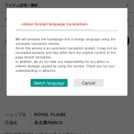
アイテム説明 / 素材
サイズ
<About foreign language translation>
We will translate the homepage into a foreign language using the
シェアする
automatic translation service.
Since this service is an automatic translation system, it may not be
translated correctly and may differ from the original content of the
page before translation.
In addition, we do not take any responsibility for any direct or
indirect damage caused by using this service. Thank you for your
understanding in advance.
Switch language
Cancel
ショップ名
ROYAL FLASH
店舗名
名古屋PARCO