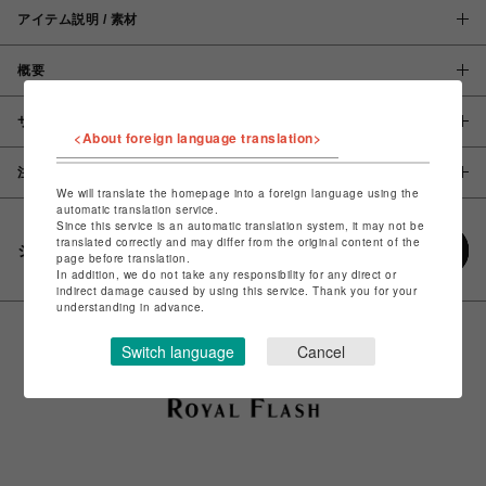
アイテム説明 / 素材
概要
サイズ
<About foreign language translation>
注意事項
We will translate the homepage into a foreign language using the
automatic translation service.
Since this service is an automatic translation system, it may not be
translated correctly and may differ from the original content of the
シェアする
page before translation.
In addition, we do not take any responsibility for any direct or
indirect damage caused by using this service. Thank you for your
understanding in advance.
Switch language
Cancel