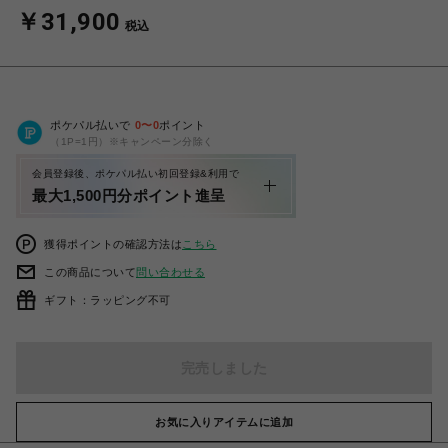
￥31,900
税込
ポケパル払いで
0
〜
0
ポイント
（1P=1円）※キャンペーン分除く
会員登録後、ポケパル払い初回登録&利用で
最大1,500円分ポイント進呈
獲得ポイントの確認方法は
こちら
この商品について
問い合わせる
ギフト：ラッピング不可
完売しました
お気に入りアイテムに追加