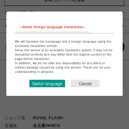
アイテム説明 / 素材
サイズ
<About foreign language translation>
We will translate the homepage into a foreign language using the
automatic translation service.
シェアする
Since this service is an automatic translation system, it may not be
translated correctly and may differ from the original content of the
page before translation.
In addition, we do not take any responsibility for any direct or
indirect damage caused by using this service. Thank you for your
understanding in advance.
Switch language
Cancel
ショップ名
ROYAL FLASH
店舗名
名古屋PARCO