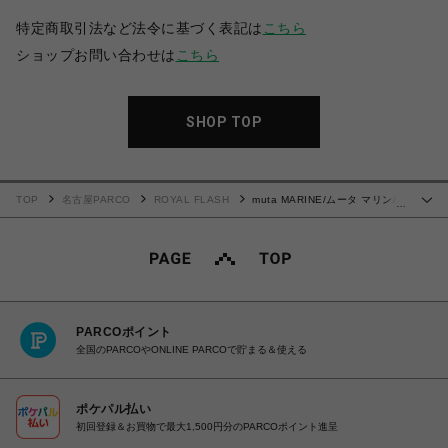
特定商取引法など法令に基づく表記は
こちら
ショップお問い合わせは
こちら
SHOP TOP
TOP
名古屋PARCO
ROYAL FLASH
muta MARINE/ムータ マリン/別
…
注ストレッチキルトブルゾン
PARCOポイント
全国のPARCOやONLINE PARCOで貯まる＆使える
ポケパル払い
初回登録＆お買物で最大1,500円分のPARCOポイント進呈