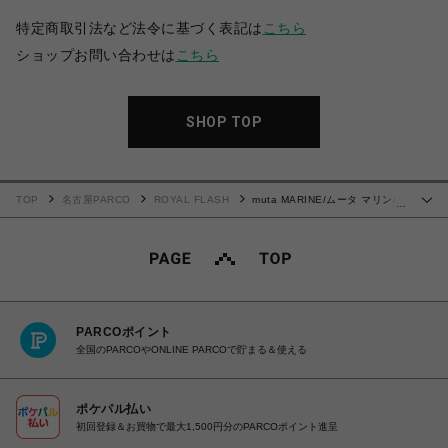
特定商取引法など法令に基づく表記は
こちら
ショップお問い合わせは
こちら
SHOP TOP
TOP
名古屋PARCO
ROYAL FLASH
muta MARINE/ムータ マリン/別
…
注ストレッチキルトパンツ
PARCOポイント
全国のPARCOやONLINE PARCOで貯まる＆使える
ポケパル払い
初回登録＆お買物で最大1,500円分のPARCOポイント進呈