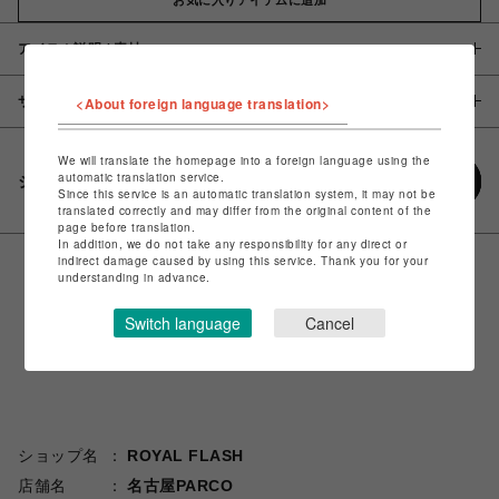
アイテム説明 / 素材
サイズ
<About foreign language translation>
We will translate the homepage into a foreign language using the
automatic translation service.
シェアする
Since this service is an automatic translation system, it may not be
translated correctly and may differ from the original content of the
page before translation.
In addition, we do not take any responsibility for any direct or
indirect damage caused by using this service. Thank you for your
understanding in advance.
Switch language
Cancel
ショップ名
ROYAL FLASH
店舗名
名古屋PARCO