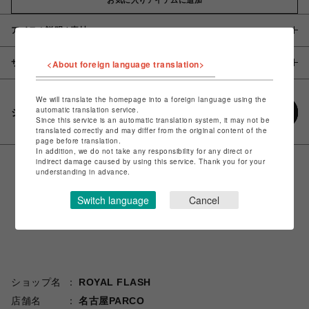
アイテム説明 / 素材
サイズ
<About foreign language translation>
We will translate the homepage into a foreign language using the
automatic translation service.
シェアする
Since this service is an automatic translation system, it may not be
translated correctly and may differ from the original content of the
page before translation.
In addition, we do not take any responsibility for any direct or
indirect damage caused by using this service. Thank you for your
understanding in advance.
Switch language
Cancel
ショップ名
ROYAL FLASH
店舗名
名古屋PARCO