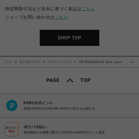
特定商取引法など法令に基づく表記は
こちら
ショップお問い合わせは
こちら
SHOP TOP
TOP
名古屋PARCO
ROYAL FLASH
”PETERSON”OG Sole Leather
…
Low-top Sneaker
PARCOポイント
全国のPARCOやONLINE PARCOで貯まる＆使える
ポケパル払い
初回登録＆お買物で最大1,500円分のPARCOポイント進呈