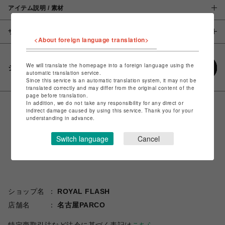
アイテム説明 / 素材
サイズ
<About foreign language translation>
We will translate the homepage into a foreign language using the
シェアする
automatic translation service.
Since this service is an automatic translation system, it may not be
translated correctly and may differ from the original content of the
page before translation.
In addition, we do not take any responsibility for any direct or
indirect damage caused by using this service. Thank you for your
understanding in advance.
Switch language
Cancel
ショップ名
ROYAL FLASH
店舗名
名古屋PARCO