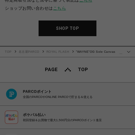
特定商取引法など法令に基づく表記は
こちら
ショップお問い合わせは
こちら
SHOP TOP
TOP
名古屋PARCO
ROYAL FLASH
”WAYNE”OG Sole Canvas
…
Low-top Sneaker
PARCOポイント
全国のPARCOやONLINE PARCOで貯まる＆使える
ポケパル払い
初回登録＆お買物で最大1,500円分のPARCOポイント進呈