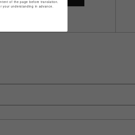
ontent of the page before translation.
for your understanding in advance.