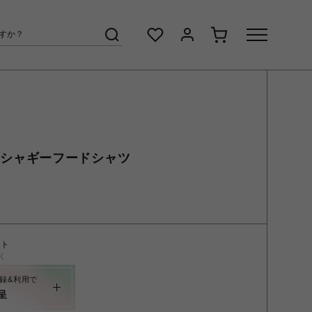
ンズ/シャギーフードシャツ
ント
く
録&利用で
呈