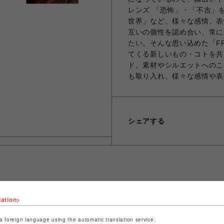
レンズ 「恐怖」・「不吉」
世界」など、様々な感情、表
互いの個性を認め合い、常に
たい。そんな思い込めた「FR
てくる新しいもの・コトを共
ド。素材やシルエットへのこ
も取り入れ、様々な感情や表
シェアする
ショップ名
ROYAL FLASH
lation>
店舗名
名古屋PARCO
a foreign language using the automatic translation service.