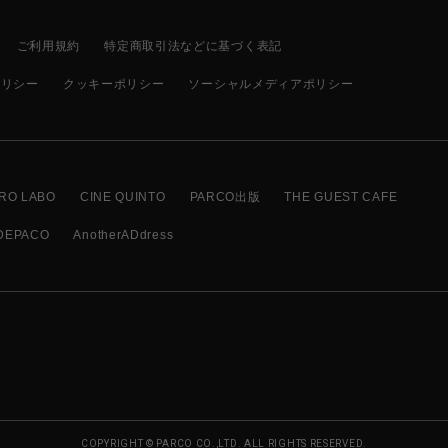
ご利用規約
特定商取引法などに基づく表記
ポリシー
クッキーポリシー
ソーシャルメディアポリシー
RO LABO
CINE QUINTO
PARCO出版
THE GUEST CAFE
DEPACO
AnotherADdress
COPYRIGHT © PARCO CO.,LTD. ALL RIGHTS RESERVED.