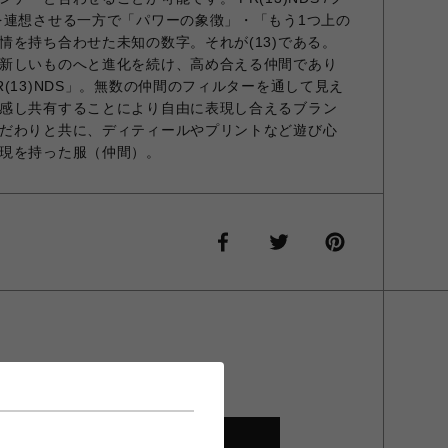
を連想させる一方で「パワーの象徴」・「もう1つ上の
情を持ち合わせた未知の数字。それが(13)である。
新しいものへと進化を続け、高め合える仲間であり
(13)NDS」。無数の仲間のフィルターを通して見え
感し共有することにより自由に表現し合えるブラン
だわりと共に、ディティールやプリントなど遊び心
現を持った服（仲間）。
SHOP TOP