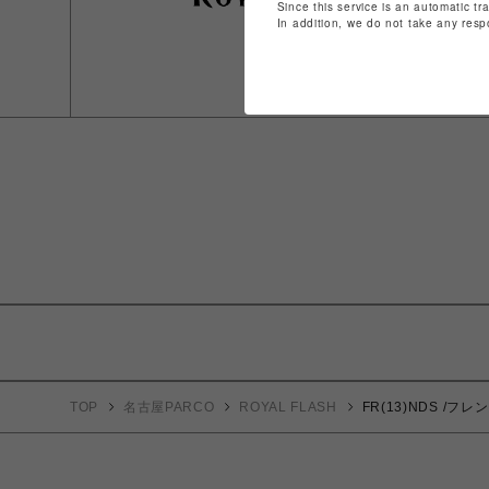
Since this service is an automatic tr
In addition, we do not take any resp
TOP
名古屋PARCO
ROYAL FLASH
FR(13)NDS /