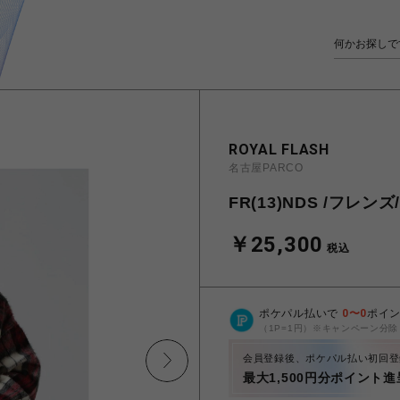
ROYAL FLASH
名古屋PARCO
FR(13)NDS /フレ
￥25,300
税込
ポケパル払いで
0
〜
0
ポイ
（1P=1円）※キャンペーン分除
会員登録後、ポケパル払い初回登
最大1,500円分ポイント進