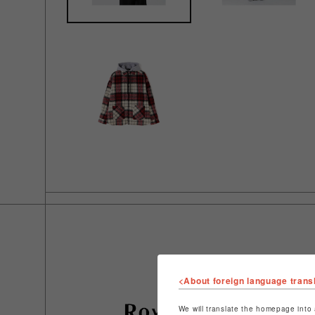
<About foreign language trans
We will translate the homepage into 