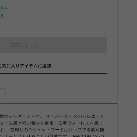
こちら
せる
完売しました
お気に入りアイテムに追加
ズ
徴のシャギーシャツ。 オーバーサイズのシルエット
ューム感と軽い素材を使用する事でストレスを感じ
す。 首周りのスウェットフードはジップで着脱可能
ーと合わせることが可能です。 FR(13)NDS /フ