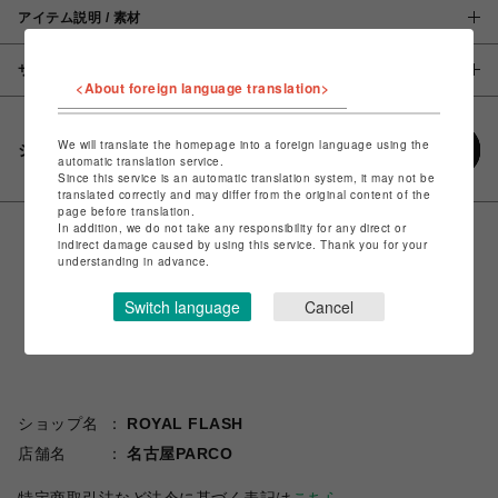
アイテム説明 / 素材
サイズ
<About foreign language translation>
We will translate the homepage into a foreign language using the
シェアする
automatic translation service.
Since this service is an automatic translation system, it may not be
translated correctly and may differ from the original content of the
page before translation.
In addition, we do not take any responsibility for any direct or
indirect damage caused by using this service. Thank you for your
understanding in advance.
Switch language
Cancel
ショップ名
ROYAL FLASH
店舗名
名古屋PARCO