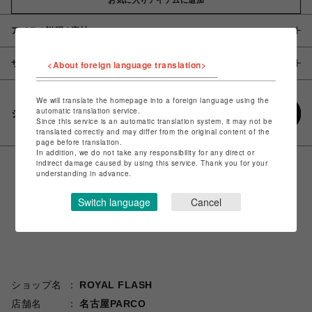
アイテム説明 / 素材
サイズ
<About foreign language translation>
We will translate the homepage into a foreign language using the
automatic translation service.
シェアする
Since this service is an automatic translation system, it may not be
translated correctly and may differ from the original content of the
page before translation.
In addition, we do not take any responsibility for any direct or
indirect damage caused by using this service. Thank you for your
understanding in advance.
Switch language
Cancel
ショップ名
ROYAL FLASH
店舗名
名古屋PARCO