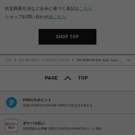
特定商取引法など法令に基づく表記は
こちら
ショップお問い合わせは
こちら
SHOP TOP
TOP
名古屋PARCO
ROYAL FLASH
”PETERSON”OG Sole Canvas
…
Low-top Sneaker
PARCOポイント
全国のPARCOやONLINE PARCOで貯まる＆使える
ポケパル払い
初回登録＆お買物で最大1,500円分のPARCOポイント進呈