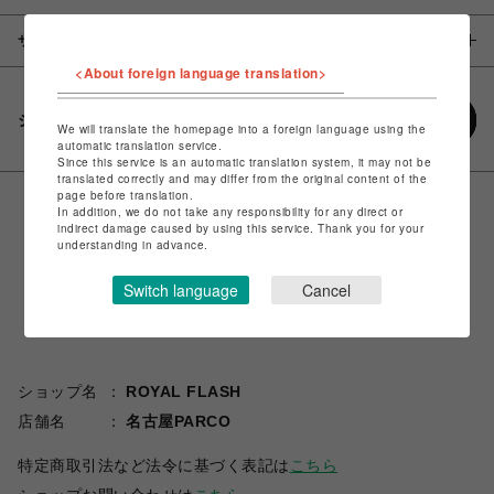
サイズ
<About foreign language translation>
シェアする
We will translate the homepage into a foreign language using the
automatic translation service.
Since this service is an automatic translation system, it may not be
translated correctly and may differ from the original content of the
page before translation.
In addition, we do not take any responsibility for any direct or
indirect damage caused by using this service. Thank you for your
understanding in advance.
Switch language
Cancel
ショップ名
ROYAL FLASH
店舗名
名古屋PARCO
特定商取引法など法令に基づく表記は
こちら