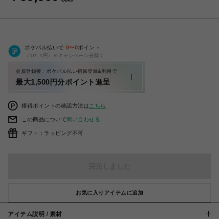
ポケパル払いで
0
〜
0
ポイント
（1P=1円）※キャンペーン分除く
会員登録後、ポケパル払い初回登録&利用で
最大1,500円分ポイント進呈
獲得ポイントの確認方法は
こちら
この商品について
問い合わせる
ギフト：ラッピング不可
完売しました
お気に入りアイテムに追加
アイテム説明 / 素材