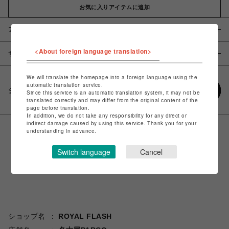
お気に入りアイテムに追加
アイテム説明 / 素材
<About foreign language translation>
サイズ
We will translate the homepage into a foreign language using the
automatic translation service.
シェアする
Since this service is an automatic translation system, it may not be
translated correctly and may differ from the original content of the
page before translation.
In addition, we do not take any responsibility for any direct or
indirect damage caused by using this service. Thank you for your
understanding in advance.
Switch language
Cancel
ショップ名
ROYAL FLASH