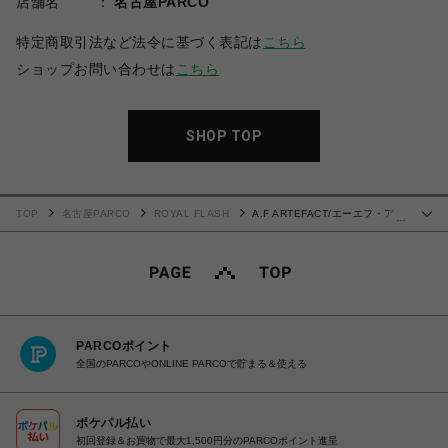
店舗名
名古屋PARCO
特定商取引法など法令に基づく表記は
こちら
ショップお問い合わせは
こちら
SHOP TOP
TOP
名古屋PARCO
ROYAL FLASH
A.F ARTEFACT/エーエフ・アー
…
ティファクト/Dyed Pocket Long Pants
PARCOポイント
全国のPARCOやONLINE PARCOで貯まる＆使える
ポケパル払い
初回登録＆お買物で最大1,500円分のPARCOポイント進呈