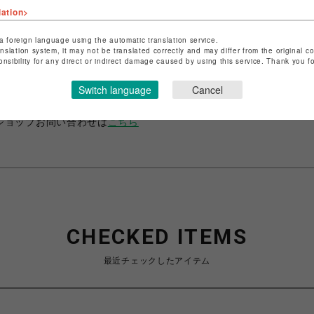
lation>
a foreign language using the automatic translation service.
anslation system, it may not be translated correctly and may differ from the original c
ショップ名
ROYAL FLASH
onsibility for any direct or indirect damage caused by using this service. Thank you 
店舗名
名古屋PARCO
Switch language
Cancel
特定商取引法など法令に基づく表記は
こちら
ショップお問い合わせは
こちら
CHECKED ITEMS
最近チェックしたアイテム