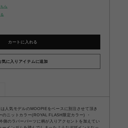
こちら
せる
カートに入れる
お気に入りアイテムに追加
ズ
 今回は人気モデルのMOOPIEをベースに別注させて頂き
のニットカラー(ROYAL FLASH限定カラー) ・
うに外側のラバーパーツに柄が入りアクセントを加えてい
チューインガムを踏んでしまったようなデザインとなっ