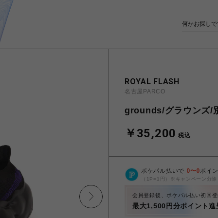
ROYAL FLASH
名古屋PARCO
grounds/グラウンズ/別
￥35,200
税込
ポケパル払いで
0
〜
0
ポイ
（1P=1円）※キャンペーン分除
会員登録後、ポケパル払い初回登
最大1,500円分ポイント進