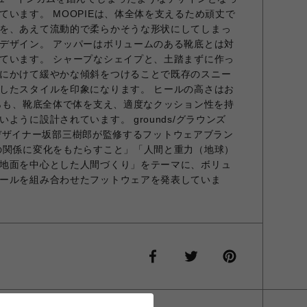
ています。 MOOPIEは、体全体を支えるため頑丈で
を、あえて流動的で柔らかそうな形状にしてしまっ
デザイン。 アッパーはボリュームのある靴底とは対
ています。 シャープなシェイプと、土踏まずに作っ
にかけて緩やかな傾斜をつけることで既存のスニー
したスタイルを印象になります。 ヒールの高さはお
がらも、靴底全体で体を支え、適度なクッション性を持
ように設計されています。 grounds/グラウンズ
がけるデザイナー坂部三樹郎が監修するフットウェアブラン
の関係に変化をもたらすこと」「人間と重力（地球）
地面を中心とした人間づくり」をテーマに、ボリュ
ールを組み合わせたフットウェアを発表していま