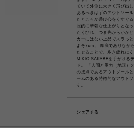
ていて外側に大きく飛び出し
あるべきはずのアウトソール
たところが遊び心をくすぐる
照的に華奢な仕上がりとなっ
たくびれ、つま先からかかと
カーにはない上品でスラっと
よそ7cm。 厚底でありな
たせることで、歩き疲れにくい
MIKIO SAKABEを手
ド。 「人間と重力（地球）
の接点であるアウトソールと
ームのある特徴的なアウトソ
す。
シェアする