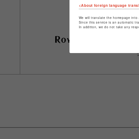
<About foreign language trans
We will translate the homepage into 
Since this service is an automatic tr
In addition, we do not take any resp