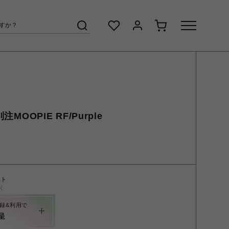
注MOOPIE RF/Purple
ント
く
録&利用で
呈