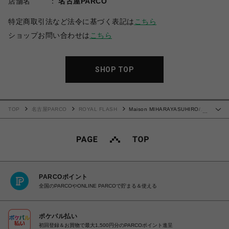
店舗名
名古屋PARCO
特定商取引法など法令に基づく表記は
こちら
ショップお問い合わせは
こちら
SHOP TOP
TOP
名古屋PARCO
ROYAL FLASH
Maison MIHARAYASUHIRO/メ
…
ゾン ミハラヤスヒロ/Vintage-like Check Shirt
PARCOポイント
全国のPARCOやONLINE PARCOで貯まる＆使える
ポケパル払い
初回登録＆お買物で最大1,500円分のPARCOポイント進呈