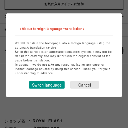
お気に入りアイテムに追加
アイテム説明 / 素材
<About foreign language translation>
サイズ
We will translate the homepage into a foreign language using the
automatic translation service.
シェアする
Since this service is an automatic translation system, it may not be
translated correctly and may differ from the original content of the
page before translation.
In addition, we do not take any responsibility for any direct or
indirect damage caused by using this service. Thank you for your
understanding in advance.
Switch language
Cancel
ショップ名
ROYAL FLASH