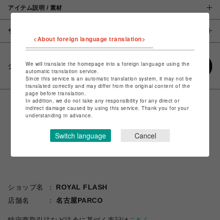
アイテム説明 / 素材
サイズ
<About foreign language translation>
We will translate the homepage into a foreign language using the
シェアする
automatic translation service.
Since this service is an automatic translation system, it may not be
translated correctly and may differ from the original content of the
page before translation.
In addition, we do not take any responsibility for any direct or
indirect damage caused by using this service. Thank you for your
understanding in advance.
Switch language
Cancel
ショップ名
ROYAL FLASH
店舗名
名古屋PARCO