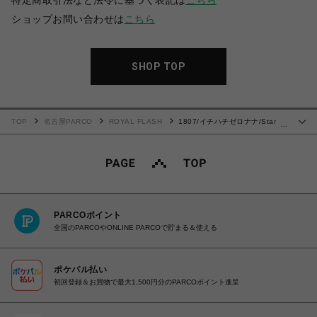
特定商取引法など法令に基づく表記は
こちら
ショップお問い合わせは
こちら
SHOP TOP
TOP
名古屋PARCO
ROYAL FLASH
1807/イチハチゼロナナ/Star
…
Sneakers Low
PARCOポイント
全国のPARCOやONLINE PARCOで貯まる＆使える
ポケパル払い
初回登録＆お買物で最大1,500円分のPARCOポイント進呈