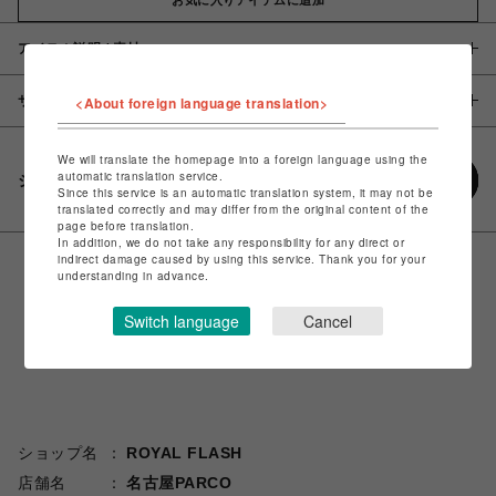
アイテム説明 / 素材
サイズ
<About foreign language translation>
We will translate the homepage into a foreign language using the
automatic translation service.
シェアする
Since this service is an automatic translation system, it may not be
translated correctly and may differ from the original content of the
page before translation.
In addition, we do not take any responsibility for any direct or
indirect damage caused by using this service. Thank you for your
understanding in advance.
Switch language
Cancel
ショップ名
ROYAL FLASH
店舗名
名古屋PARCO