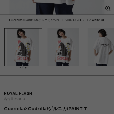
Guernika×Godzilla/ゲルニカ/PAINT T SHIRT/GODZILLA white XL
white
ROYAL FLASH
名古屋PARCO
Guernika×Godzilla/ゲルニカ/PAINT T