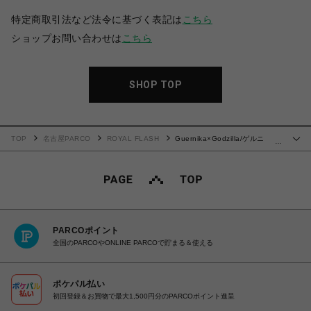
特定商取引法など法令に基づく表記は
こちら
ショップお問い合わせは
こちら
SHOP TOP
TOP
名古屋PARCO
ROYAL FLASH
Guernika×Godzilla/ゲルニ
…
カ/PAINT T SHIRT/GODZILLA
PARCOポイント
全国のPARCOやONLINE PARCOで貯まる＆使える
ポケパル払い
初回登録＆お買物で最大1,500円分のPARCOポイント進呈