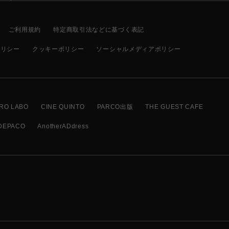
ご利用規約
特定商取引法などに基づく表記
ポリシー
クッキーポリシー
ソーシャルメディアポリシー
RO LABO
CINE QUINTO
PARCO出版
THE GUEST CAFE
DEPACO
AnotherADdress