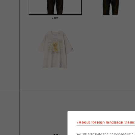
grey
<About foreign language trans
We will translate the homepage into 