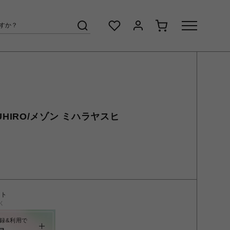
ASUHIRO/メゾン ミハラヤスヒ
ント
く
録&利用で