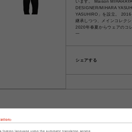
います。 Maison MIHARA
DESIGNER/MIHARA YA
YASUHIRO」を設立。 201
継承しつつ、メインコレクションを
2020年春夏からウェアのコレク
一
シェアする
lation>
ショップ名
ROYAL FLASH
店舗名
名古屋PARCO
a foreign language using the automatic translation service.