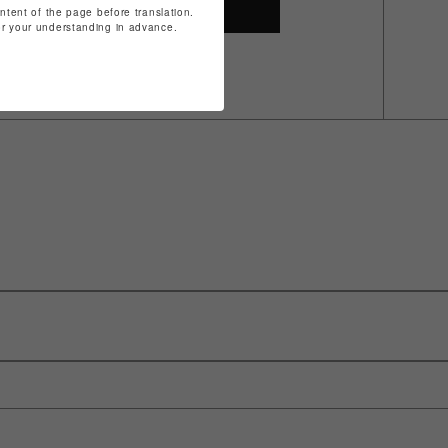
SHOP TOP
ontent of the page before translation.
for your understanding in advance.