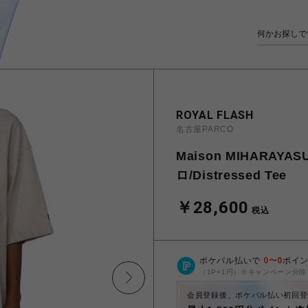
ROYAL FLASH
名古屋PARCO
Maison MIHARAY
ロ/Distressed Tee
￥28,600
税込
ポケパル払いで
0
〜
0
ポイ
（1P=1円）※キャンペーン分除
会員登録後、ポケパル払い初回登