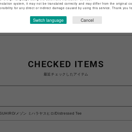
anslation system, it may not be translated correctly and may differ from the original c
特定商取引法など法令に基づく表記は
こちら
onsibility for any direct or indirect damage caused by using this service. Thank you 
ショップお問い合わせは
こちら
Switch language
Cancel
CHECKED ITEMS
最近チェックしたアイテム
ASUHIRO/メゾン ミハラヤスヒロ/Distressed Tee