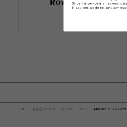
Since this service is an automatic tr
In addition, we do not take any resp
TOP
名古屋PARCO
ROYAL FLASH
Maison MIHARAY