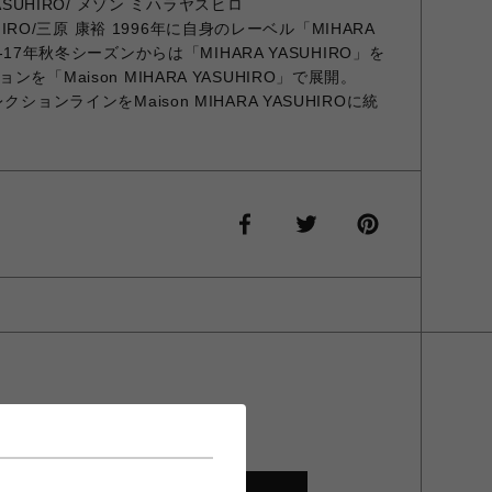
YASUHIRO/ メゾン ミハラヤスヒロ
SUHIRO/三原 康裕 1996年に自身のレーベル「MIHARA
6-17年秋冬シーズンからは「MIHARA YASUHIRO」を
「Maison MIHARA YASUHIRO」で展開。
ションラインをMaison MIHARA YASUHIROに統