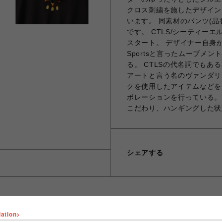
クロス刺繍を施したデザイン
います。 同素材のパンツ(品番
です。 CTLS/シーティーエル
スタート。 デザイナー自身が
Sportsと言ったムーブメ
る。 CTLSの代名詞でも
アートと言う名のヴァンダリ
クを使用したアイテムなどを
ボレーションを行っている。
こだわり、ハンギングした状
シェアする
lation>