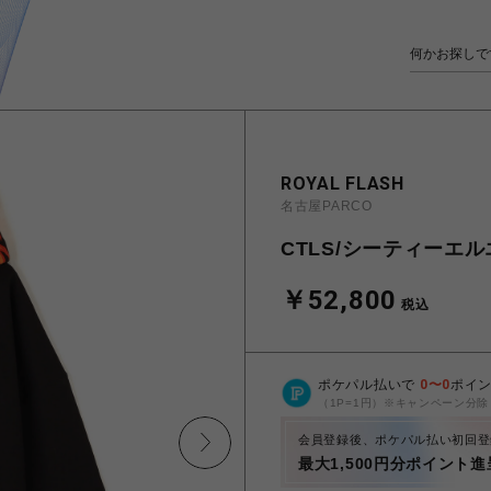
ROYAL FLASH
名古屋PARCO
CTLS/シーティーエルエス
￥52,800
税込
ポケパル払いで
0
〜
0
ポイ
（1P=1円）※キャンペーン分除
会員登録後、ポケパル払い初回登
最大1,500円分ポイント進