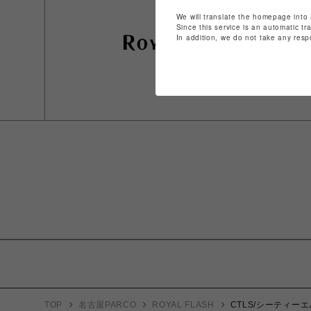
We will translate the homepage into 
Since this service is an automatic tr
In addition, we do not take any resp
TOP
名古屋PARCO
ROYAL FLASH
CTLS/シーティーエル