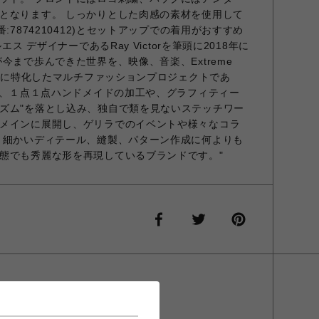
となります。 しっかりとした肉感の素材を使用して
:7874210412)とセットアップでの着用がおすすめ
エス デザイナーであるRay Victorを筆頭に2018年に
今まで歩んできた世界を、映像、音楽、Extreme
ントに特化したマルチファッションプロジェクトであ
ある、１点１点ハンドメイドの加工や、グラフィティー
ズム"を落とし込み、独自で類を見ないステッチワー
メインに展開し、ゲリラでのイベントや様々なコラ
 細かいディテール、縫製、パターン作成に何よりも
態でも秀麗な形を再現しているブランドです。"