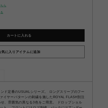
こちら
せる
カートに入れる
お気に入りアイテムに追加
ズ
 ブランド定番のUSUALシリーズ。 ロングスリーブのフー
イヤーパターンの刺繍を施したROYAL FLASH別注
わせ、雰囲気の異なる3色をご用意。 ドロップショル
ット。 フロントにはロゴ刺繍、バックにはアンダー