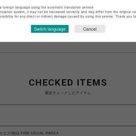
ショップ名
ROYAL FLASH
a foreign language using the automatic translation service.
anslation system, it may not be translated correctly and may differ from the original c
店舗名
名古屋PARCO
onsibility for any direct or indirect damage caused by using this service. Thank you 
特定商取引法など法令に基づく表記は
こちら
Switch language
Cancel
ショップお問い合わせは
こちら
CHECKED ITEMS
最近チェックしたアイテム
エス/別注 FIRE USUAL PARKA