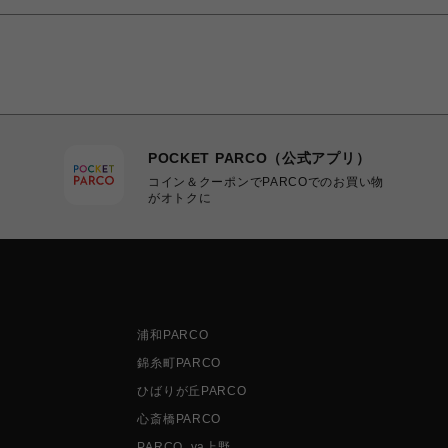
POCKET PARCO（公式アプリ）
コイン＆クーポンでPARCOでのお買い物
がオトクに
浦和PARCO
錦糸町PARCO
ひばりが丘PARCO
心斎橋PARCO
PARCO_ya上野