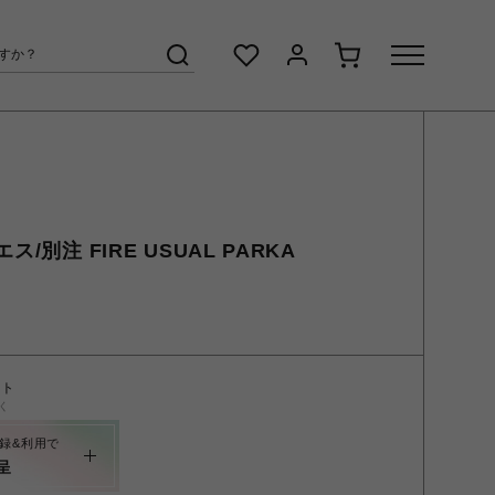
/別注 FIRE USUAL PARKA
ント
く
録&利用で
呈