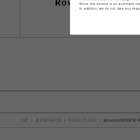
Since this service is an automatic tr
In addition, we do not take any resp
TOP
名古屋PARCO
ROYAL FLASH
grounds/MOOPIE 