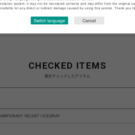
anslation system, it may not be translated correctly and may differ from the original c
特定商取引法など法令に基づく表記は
こちら
onsibility for any direct or indirect damage caused by using this service. Thank you 
ショップお問い合わせは
こちら
Switch language
Cancel
CHECKED ITEMS
最近チェックしたアイテム
PUMPS/NAVY VELVET / ICEGRAY