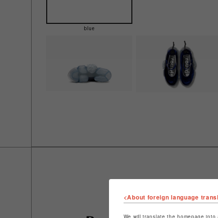
blue
<About foreign language trans
We will translate the homepage into 