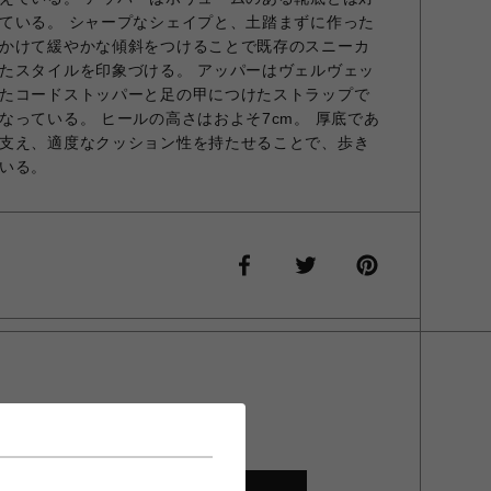
ている。 シャープなシェイプと、土踏まずに作った
かけて緩やかな傾斜をつけることで既存のスニーカ
たスタイルを印象づける。 アッパーはヴェルヴェッ
たコードストッパーと足の甲につけたストラップで
なっている。 ヒールの高さはおよそ7cm。 厚底であ
支え、適度なクッション性を持たせることで、歩き
いる。