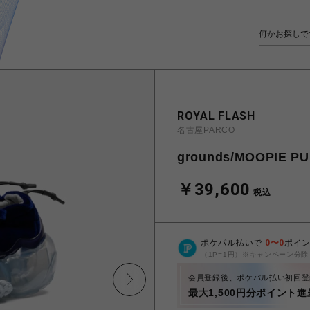
ROYAL FLASH
名古屋PARCO
grounds/MOOPIE PU
￥39,600
税込
ポケパル払いで
0
〜
0
ポイ
（1P=1円）※キャンペーン分除
会員登録後、ポケパル払い初回登
最大1,500円分ポイント進