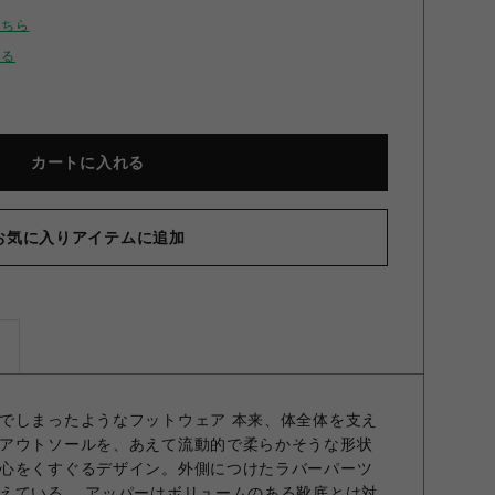
こちら
せる
カートに入れる
お気に入りアイテムに追加
ズ
でしまったようなフットウェア 本来、体全体を支え
アウトソールを、あえて流動的で柔らかそうな形状
心をくすぐるデザイン。外側につけたラバーパーツ
えている。 アッパーはボリュームのある靴底とは対