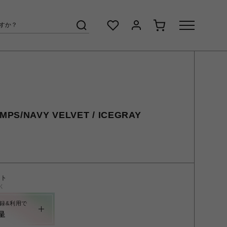
MPS/NAVY VELVET / ICEGRAY
ント
く
録&利用で
呈