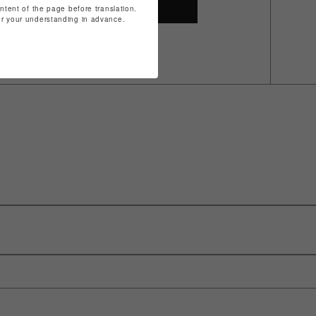
SHOP TOP
ontent of the page before translation.
for your understanding in advance.