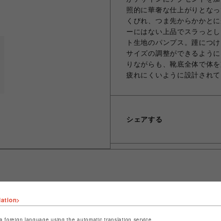
照的に華奢な仕上がりとなっ
くびれ、つま先からかかとに
ーにはない上品でスラっとし
ト生地のパンプス。踵につけ
サイズの調整ができるように
りながらも、靴底全体で体を
疲れにくいように設計されて
シェアする
lation>
ショップ名
ROYAL FLASH
店舗名
名古屋PARCO
a foreign language using the automatic translation service.