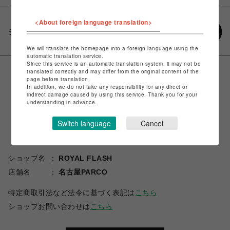
<About foreign language translation>
シェアする
We will translate the homepage into a foreign language using the
automatic translation service.
Since this service is an automatic translation system, it may not be
translated correctly and may differ from the original content of the
page before translation.
In addition, we do not take any responsibility for any direct or
indirect damage caused by using this service. Thank you for your
understanding in advance.
Switch language
Cancel
ショップ名
ROYAL FLASH
店舗名
名古屋PARCO
特定商取引法など法令に基づく表記は
こちら
ショップお問い合わせは
こちら