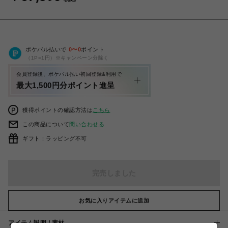
ポケパル払いで
0
〜
0
ポイント
（1P=1円）※キャンペーン分除く
会員登録後、ポケパル払い初回登録&利用で
最大1,500円分ポイント進呈
獲得ポイントの確認方法は
こちら
この商品について
問い合わせる
ギフト：ラッピング不可
完売しました
お気に入りアイテムに追加
アイテム説明 / 素材