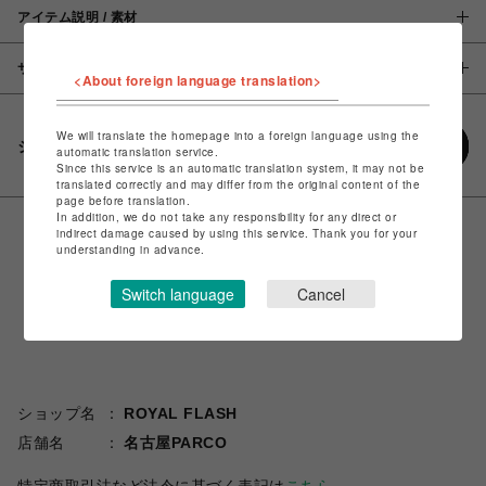
アイテム説明 / 素材
サイズ
<About foreign language translation>
We will translate the homepage into a foreign language using the
シェアする
automatic translation service.
Since this service is an automatic translation system, it may not be
translated correctly and may differ from the original content of the
page before translation.
In addition, we do not take any responsibility for any direct or
indirect damage caused by using this service. Thank you for your
understanding in advance.
Switch language
Cancel
ショップ名
ROYAL FLASH
店舗名
名古屋PARCO