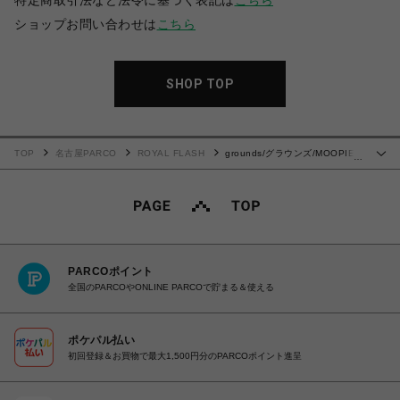
特定商取引法など法令に基づく表記は
こちら
ショップお問い合わせは
こちら
SHOP TOP
TOP
名古屋PARCO
ROYAL FLASH
grounds/グラウンズ/MOOPIE
…
BLK
PARCOポイント
全国のPARCOやONLINE PARCOで貯まる＆使える
ポケパル払い
初回登録＆お買物で最大1,500円分のPARCOポイント進呈