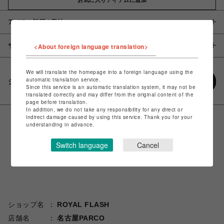
アイテム説明 / 素材
サイズ
<About foreign language translation>
We will translate the homepage into a foreign language using the
automatic translation service.
シェアする
Since this service is an automatic translation system, it may not be
translated correctly and may differ from the original content of the
page before translation.
In addition, we do not take any responsibility for any direct or
indirect damage caused by using this service. Thank you for your
understanding in advance.
Switch language
Cancel
ショップ名
ROYAL FLASH
店舗名
名古屋PARCO