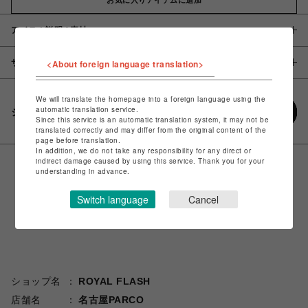
アイテム説明 / 素材
サイズ
<About foreign language translation>
We will translate the homepage into a foreign language using the
automatic translation service.
シェアする
Since this service is an automatic translation system, it may not be
translated correctly and may differ from the original content of the
page before translation.
In addition, we do not take any responsibility for any direct or
indirect damage caused by using this service. Thank you for your
understanding in advance.
Switch language
Cancel
ショップ名
ROYAL FLASH
店舗名
名古屋PARCO