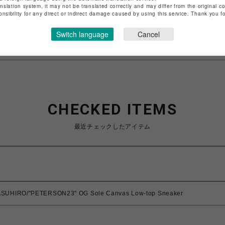
anslation system, it may not be translated correctly and may differ from the original c
特定商取引法など法令に基づく表記は
こちら
onsibility for any direct or indirect damage caused by using this service. Thank you 
ショップお問い合わせは
こちら
Switch language
Cancel
CHECKED ITEMS
最近チェックしたアイテム
ASUHIRO/"PETERSON23" OG Sole Canvas Low-top Sneaker