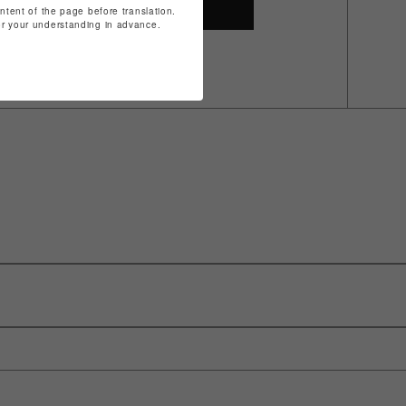
SHOP TOP
ontent of the page before translation.
for your understanding in advance.