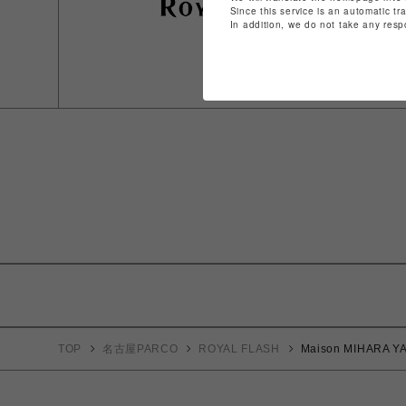
Since this service is an automatic tr
In addition, we do not take any resp
TOP
名古屋PARCO
ROYAL FLASH
Maison MIHARA Y