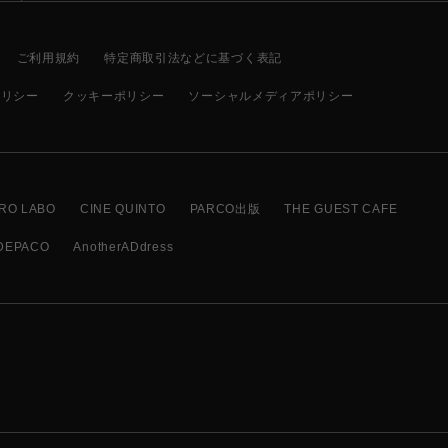
ご利用規約
特定商取引法などに基づく表記
ポリシー
クッキーポリシー
ソーシャルメディアポリシー
RO LABO
CINE QUINTO
PARCO出版
THE GUEST CAFE
DEPACO
AnotherADdress