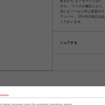
作モデル"ピーターソン23"
デル。 ワイズが幅広になり
分にもソールと同じ材質のラ
アッパー。 JP,USの表記
くださいませ。
シェアする
lation>
ショップ名
ROYAL FLASH
店舗名
名古屋PARCO
a foreign language using the automatic translation service.