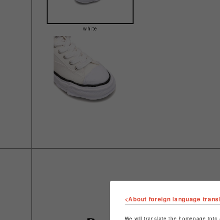
white
<About foreign language trans
We will translate the homepage into 