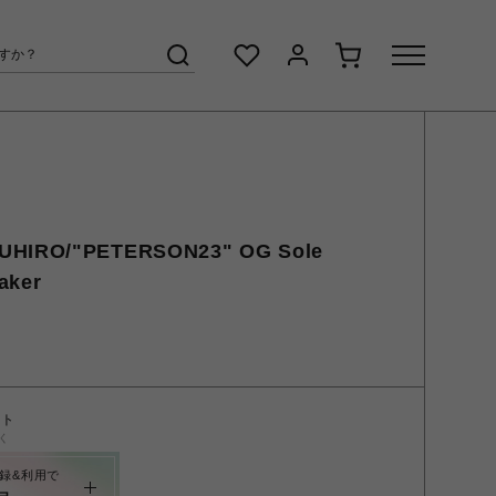
UHIRO/"PETERSON23" OG Sole
aker
ント
く
録&利用で