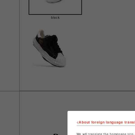
black
<About foreign language trans
We will translate the homepage into 