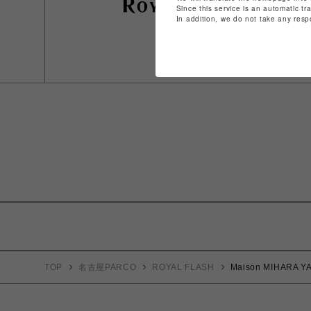
Since this service is an automatic tr
In addition, we do not take any resp
TOP
名古屋PARCO
ROYAL FLASH
Maison MIHARA YA