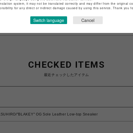
anslation system, it may not be translated correctly and may differ from the original c
特定商取引法など法令に基づく表記は
こちら
onsibility for any direct or indirect damage caused by using this service. Thank you 
ショップお問い合わせは
こちら
Switch language
Cancel
CHECKED ITEMS
最近チェックしたアイテム
SUHIRO/"BLAKEY" OG Sole Leather Low-top Sneaker