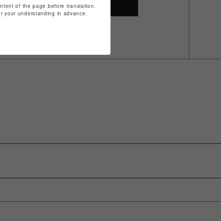
SHOP TOP
ontent of the page before translation.
for your understanding in advance.