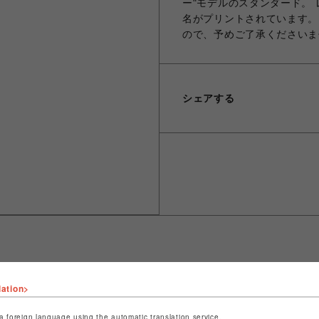
ー"モデルのスタンダード。
名がプリントされています。 
ので、予めご了承くださいま
シェアする
lation>
ショップ名
ROYAL FLASH
店舗名
名古屋PARCO
a foreign language using the automatic translation service.