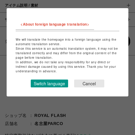
アイテム説明 / 素材
サイズ
<About foreign language translation>
We will translate the homepage into a foreign language using the
シェアする
automatic translation service.
Since this service is an automatic translation system, it may not be
translated correctly and may differ from the original content of the
page before translation.
In addition, we do not take any responsibility for any direct or
indirect damage caused by using this service. Thank you for your
understanding in advance.
Switch language
Cancel
ショップ名
ROYAL FLASH
店舗名
名古屋PARCO