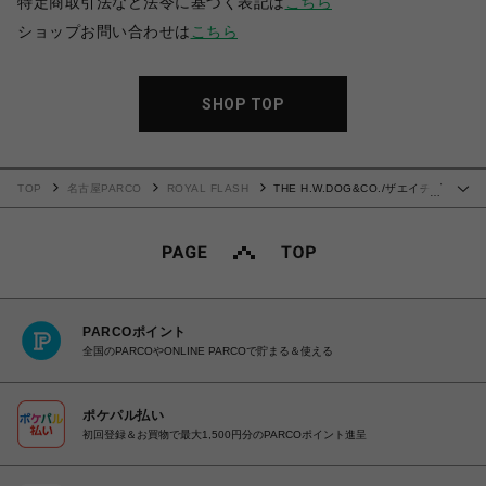
特定商取引法など法令に基づく表記は
こちら
ショップお問い合わせは
こちら
SHOP TOP
TOP
名古屋PARCO
ROYAL FLASH
THE H.W.DOG&CO./ザエイチダ
…
ブリュードッグアンドコー/BELLHAT-10 - Black
PARCOポイント
全国のPARCOやONLINE PARCOで貯まる＆使える
ポケパル払い
初回登録＆お買物で最大1,500円分のPARCOポイント進呈