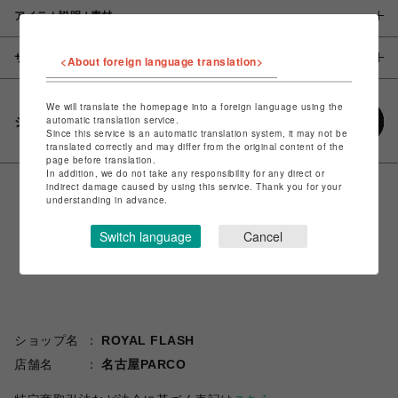
アイテム説明 / 素材
サイズ
<About foreign language translation>
We will translate the homepage into a foreign language using the
automatic translation service.
シェアする
Since this service is an automatic translation system, it may not be
translated correctly and may differ from the original content of the
page before translation.
In addition, we do not take any responsibility for any direct or
indirect damage caused by using this service. Thank you for your
understanding in advance.
Switch language
Cancel
ショップ名
ROYAL FLASH
店舗名
名古屋PARCO